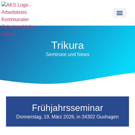
Trikura
Seminare und News
Frühjahrsseminar
Donnerstag, 19. März 2026, in 34302 Guxhagen