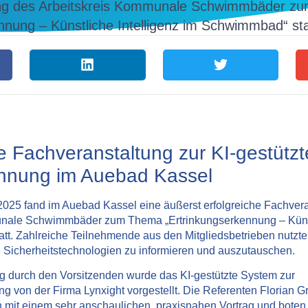
ung des Arbeitskreis Kommunale Schwimmbäder z
nnung – Künstliche Intelligenz im Schwimmbad“ sta
he Fachveranstaltung zur KI-gestütz
ennung im Auebad Kassel
2025 fand im
Auebad Kassel
eine äußerst erfolgreiche Fachver
unale Schwimmbäder
zum Thema
„Ertrinkungserkennung – Küns
att. Zahlreiche Teilnehmende aus den Mitgliedsbetrieben nutzte
e Sicherheitstechnologien zu informieren und auszutauschen.
 durch den Vorsitzenden wurde das KI-gestützte System zur
ng von der Firma
Lynxight
vorgestellt. Die Referenten
Florian Gr
 mit einem sehr anschaulichen, praxisnahen Vortrag und bote