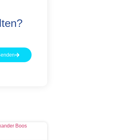
lten?
Senden