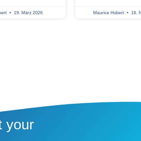
bert
19. März 2026
Maurice Hobert
16. 
t your