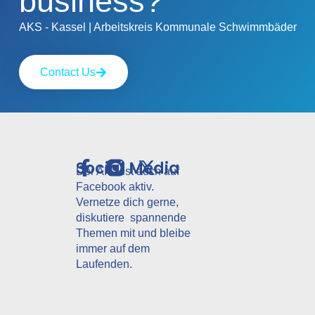
business?
AKS - Kassel | Arbeitskreis Kommunale Schwimmbäder
Contact Us
Social Media
Der AKS ist auch auf
Facebook aktiv.
Vernetze dich gerne,
diskutiere spannende
Themen mit und bleibe
immer auf dem
Laufenden.