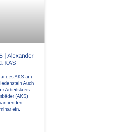
 | Alexander
ma KAS
nar des AKS am
iedenstein Auch
er Arbeitskreis
bäder (AKS)
spannenden
minar ein.