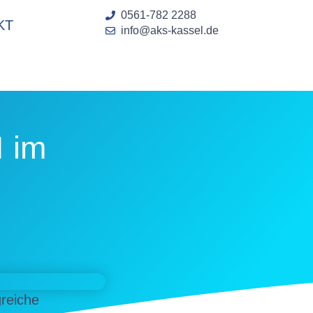
0561-782 2288
KT
info@aks-kassel.de
I im
reiche