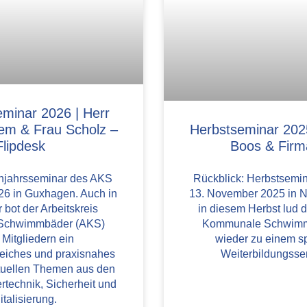
eminar 2026 | Herr
lem & Frau Scholz –
Herbstseminar 2025
Flipdesk
Boos & Fir
ühjahrsseminar des AKS
Rückblick: Herbstsemi
26 in Guxhagen. Auch in
13. November 2025 in N
 bot der Arbeitskreis
in diesem Herbst lud d
Schwimmbäder (AKS)
Kommunale Schwimm
 Mitgliedern ein
wieder zu einem 
eiches und praxisnahes
Weiterbildungsse
tuellen Themen aus den
technik, Sicherheit und
italisierung.