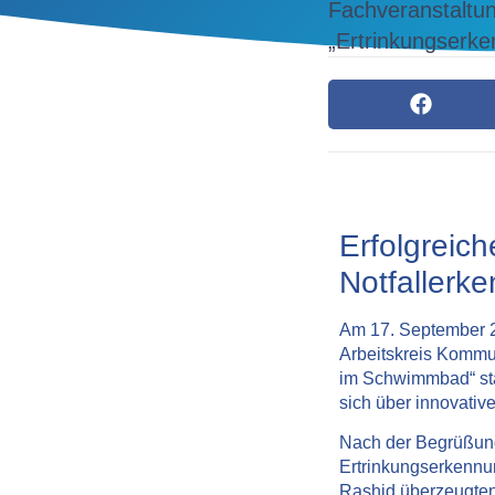
Fachveranstalt
„Ertrinkungserke
Erfolgreic
Notfallerk
Am 17. September 
Arbeitskreis Komm
im Schwimmbad“
st
sich über innovativ
Nach der Begrüßung
Ertrinkungserkennu
Rashid
überzeugten