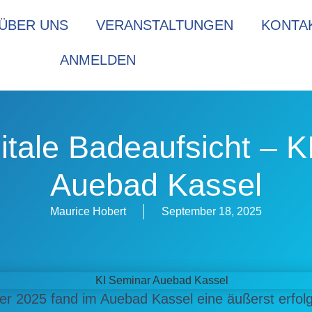
ÜBER UNS
VERANSTALTUNGEN
KONTA
ANMELDEN
itale Badeaufsicht – K
Auebad Kassel
Maurice Hobert
September 18, 2025
r 2025 fand im Auebad Kassel eine äußerst erfolg