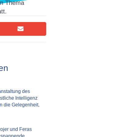
um Thema
tt.
ten
anstaltung des
tliche Intelligenz
n die Gelegenheit,
ojer
und
Feras
n spannende