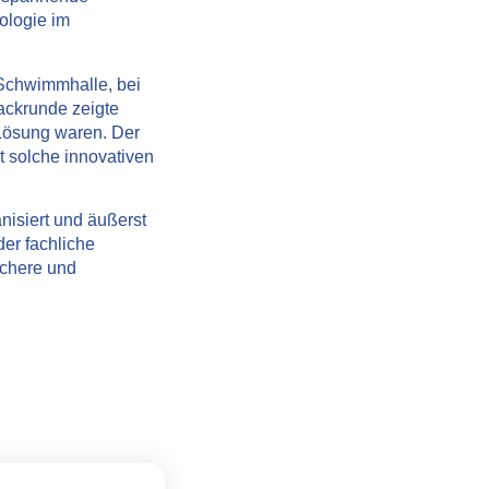
ologie im
 Schwimmhalle
, bei
ackrunde zeigte
 Lösung waren. Der
t solche innovativen
anisiert und äußerst
der fachliche
ichere und